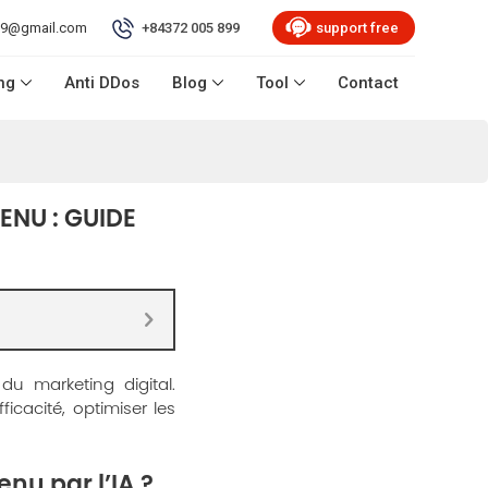
99@gmail.com
+84372 005 899
support free
ng
Anti DDos
Blog
Tool
Contact
ENU : GUIDE
u marketing digital.
ficacité, optimiser les
nu par l’IA ?