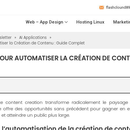
flashclound8
Web – App Design
Hosting Linux
Marketi
letter
»
AI Applications
»
matiser la Création de Contenu : Guide Complet
IA POUR AUTOMATISER LA CRÉATION DE CONT
e content creation transforme radicalement le paysage d
ielle offre des opportunités sans précédent pour gagner en ef
et atteindre un public plus large.
l’automatisation de la création de conte