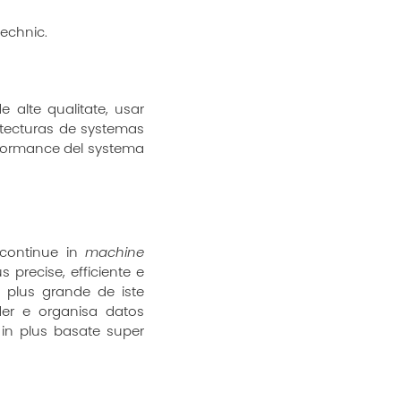
echnic.
e alte qualitate, usar
itecturas de systemas
rformance del systema
 continue in
machine
 precise, efficiente e
 plus grande de iste
der e organisa datos
in plus basate super