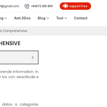
99@gmail.com
+84372 005 899
support free
ng
Anti DDos
Blog
Tool
Contact
uida Comprehensive
HENSIVE
prende information. In
r los con exactitude e
e datos a categorias