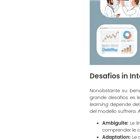
Desafios in In
Nonobstante su benef
grande desafios es l
learning
depende del d
del modello suffrera. 
Ambiguite:
Le l
comprender le c
Adaptation:
Le 