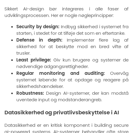
Sikkert AI-design bør integreres i alle faser af
udviklingsprocessen. Her er nogle nøgleprincipper:
Security by design:
Indbyg sikkerhed i systemet fra
starten, i stedet for at tilføje det som en eftertanke.
Defense in depth:
Implementer flere lag af
sikkerhed for at beskytte mod en bred vifte af
trusler.
Least privilege:
Giv kun brugere og systemer de
nødvendige adgangsrettigheder.
Regular monitoring and auditing:
Overvåg
systemet løbende for at opdage og reagere på
sikkerhedshændelser.
Robustness:
Design AI-systemer, der kan modstå
uventede input og modstanderangreb.
Datasikkerhed og privatlivsbeskyttelse i AI
Datasikkerhed er en kritisk komponent i building secure
ai-powered systems. AI-systemer behandler ofte store