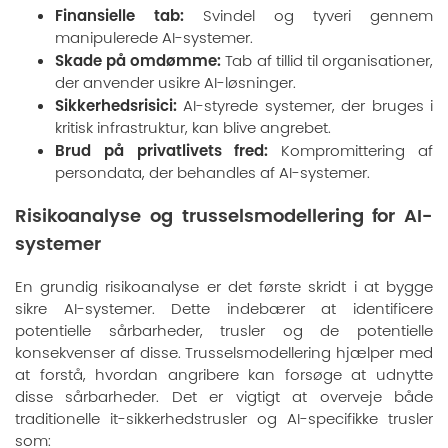
Finansielle tab:
Svindel og tyveri gennem
manipulerede AI-systemer.
Skade på omdømme:
Tab af tillid til organisationer,
der anvender usikre AI-løsninger.
Sikkerhedsrisici:
AI-styrede systemer, der bruges i
kritisk infrastruktur, kan blive angrebet.
Brud på privatlivets fred:
Kompromittering af
persondata, der behandles af AI-systemer.
Risikoanalyse og trusselsmodellering for AI-
systemer
En grundig risikoanalyse er det første skridt i at bygge
sikre AI-systemer. Dette indebærer at identificere
potentielle sårbarheder, trusler og de potentielle
konsekvenser af disse. Trusselsmodellering hjælper med
at forstå, hvordan angribere kan forsøge at udnytte
disse sårbarheder. Det er vigtigt at overveje både
traditionelle it-sikkerhedstrusler og AI-specifikke trusler
som: